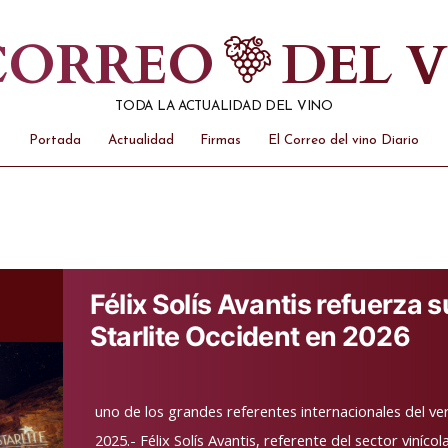
 CORREO
DEL 
TODA LA ACTUALIDAD DEL VINO
Portada
Actualidad
Firmas
El Correo del vino Diario
Félix Solís Avantis refuerza 
Starlite Occident en 2026
uno de los grandes referentes internacionales del 
2025.- Félix Solís Avantis, referente del sector viníco