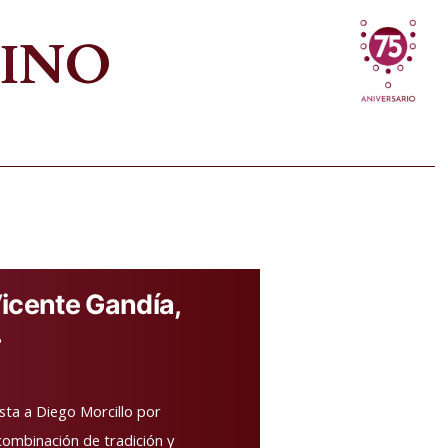
VINO
Vicente Gandía,
4
vista a Diego Morcillo por
combinación de tradición y