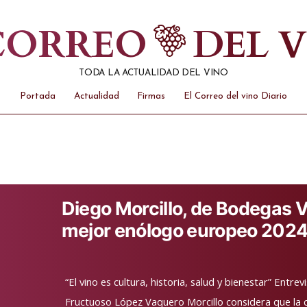
 CORREO
DEL 
TODA LA ACTUALIDAD DEL VINO
Portada
Actualidad
Firmas
El Correo del vino Diario
Diego Morcillo, de Bodegas 
mejor enólogo europeo 202
“El vino es cultura, historia, salud y bienestar” Entre
Fructuoso López Vaquero Morcillo considera que la 