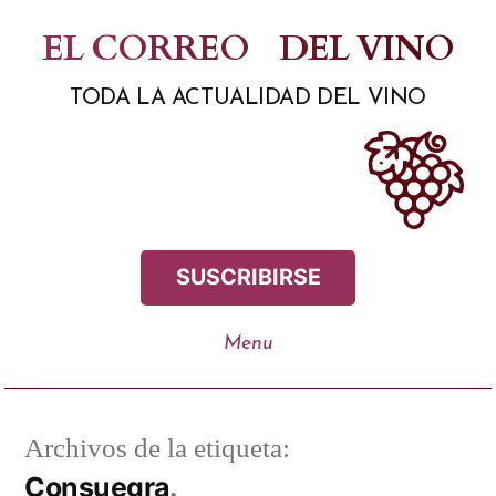
Saltar
EL CORREO
DEL VINO
al
TODA LA ACTUALIDAD DEL VINO
contenido
SUSCRIBIRSE
Archivos de la etiqueta:
Consuegra