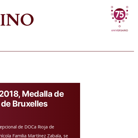
VINO
2018, Medalla de
de Bruxelles
cepcional de DOCa Rioja de
nícola Familia Martínez Zabala, se