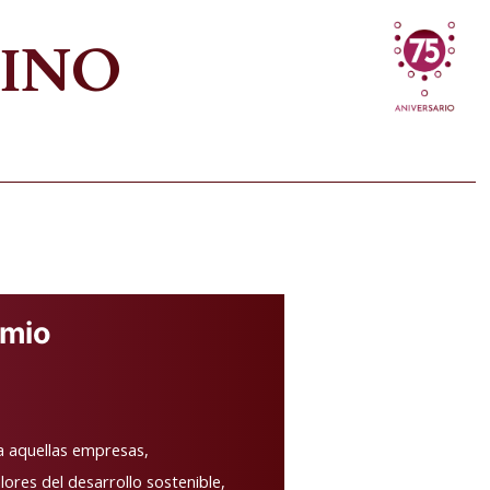
VINO
emio
a aquellas empresas,
ores del desarrollo sostenible,