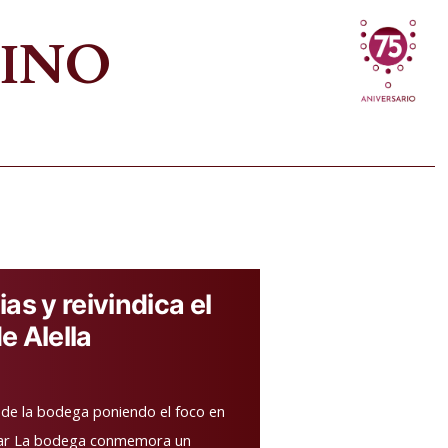
VINO
as y reivindica el
e Alella
 de la bodega poniendo el foco en
el mar La bodega conmemora un