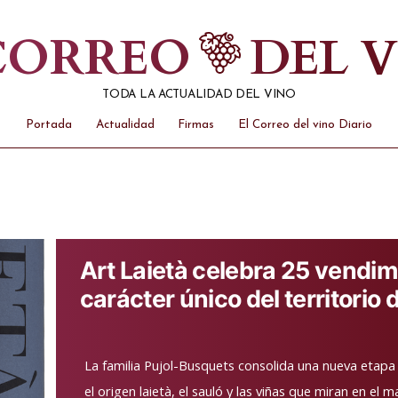
 CORREO
DEL 
TODA LA ACTUALIDAD DEL VINO
Portada
Actualidad
Firmas
El Correo del vino Diario
Art Laietà celebra 25 vendimi
carácter único del territorio d
La familia Pujol-Busquets consolida una nueva etapa
el origen laietà, el sauló y las viñas que miran en 