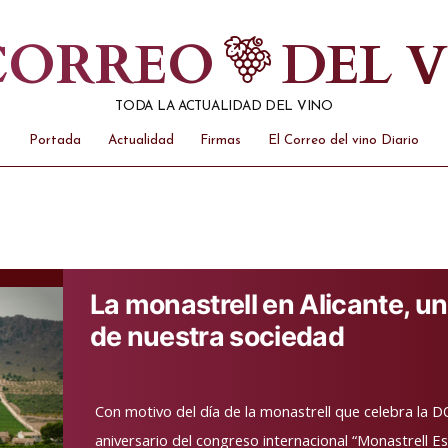
 CORREO
DEL 
TODA LA ACTUALIDAD DEL VINO
Portada
Actualidad
Firmas
El Correo del vino Diario
La monastrell en Alicante, un
de nuestra sociedad
Con motivo del día de la monastrell que celebra la D
aniversario del congreso internacional “Monastrell E