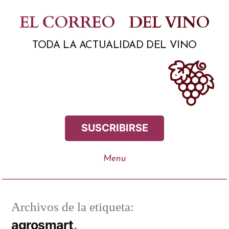
Saltar
EL CORREO
DEL VINO
al
TODA LA ACTUALIDAD DEL VINO
contenido
SUSCRIBIRSE
Archivos de la etiqueta:
agrosmart