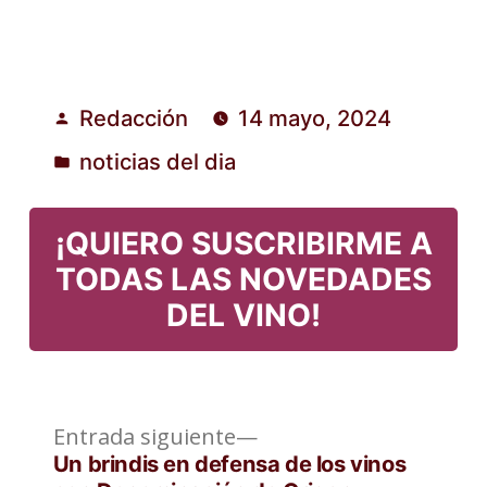
Redacción
14 mayo, 2024
Publicado
noticias del dia
por
Publicado
en
¡QUIERO SUSCRIBIRME A
TODAS LAS NOVEDADES
DEL VINO!
Entrada
Navegación
Entrada siguiente
siguiente:
Un brindis en defensa de los vinos