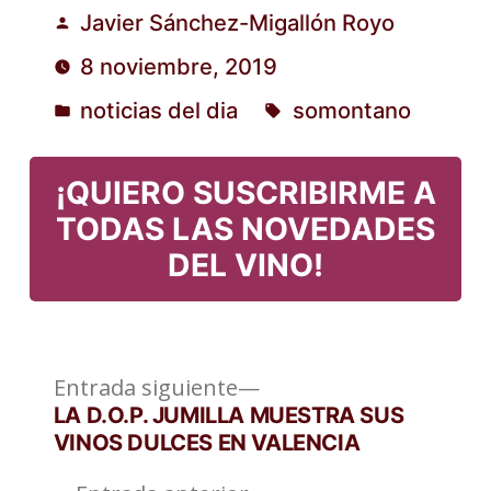
Javier Sánchez-Migallón Royo
Publicado
8 noviembre, 2019
por
noticias del dia
somontano
Publicado
Etiquetas:
en
¡QUIERO SUSCRIBIRME A
TODAS LAS NOVEDADES
DEL VINO!
Entrada
Navegación
Entrada siguiente
siguiente:
LA D.O.P. JUMILLA MUESTRA SUS
de
VINOS DULCES EN VALENCIA