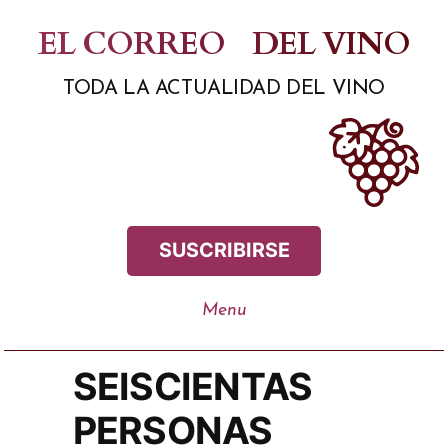
Saltar
EL CORREO
DEL VINO
al
TODA LA ACTUALIDAD DEL VINO
contenido
SUSCRIBIRSE
SEISCIENTAS
PERSONAS