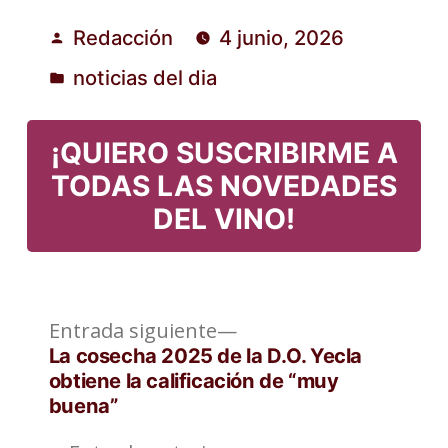
Redacción
4 junio, 2026
Publicado
noticias del dia
por
Publicado
en
¡QUIERO SUSCRIBIRME A
TODAS LAS NOVEDADES
DEL VINO!
Entrada
Navegación
Entrada siguiente
siguiente:
La cosecha 2025 de la D.O. Yecla
de
obtiene la calificación de “muy
buena”
entradas