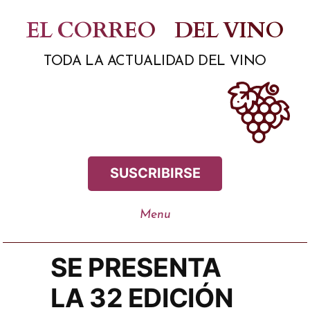
Saltar
EL CORREO
DEL VINO
al
TODA LA ACTUALIDAD DEL VINO
contenido
SUSCRIBIRSE
SE PRESENTA
LA 32 EDICIÓN