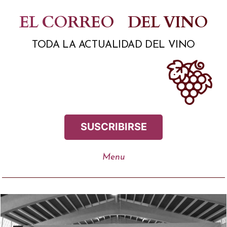
Saltar
EL CORREO
DEL VINO
al
TODA LA ACTUALIDAD DEL VINO
contenido
SUSCRIBIRSE