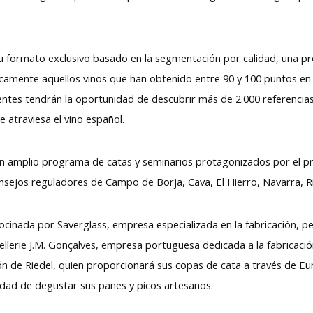
u formato exclusivo basado en la segmentación por calidad, una pro
nicamente aquellos vinos que han obtenido entre 90 y 100 puntos en 
istentes tendrán la oportunidad de descubrir más de 2.000 referen
 atraviesa el vino español.
n amplio programa de catas y seminarios protagonizados por el p
nsejos reguladores de Campo de Borja, Cava, El Hierro, Navarra, Ri
ocinada por Saverglass, empresa especializada en la fabricación, p
nellerie J.M. Gonçalves, empresa portuguesa dedicada a la fabricació
ión de Riedel, quien proporcionará sus copas de cata a través de E
lidad de degustar sus panes y picos artesanos.