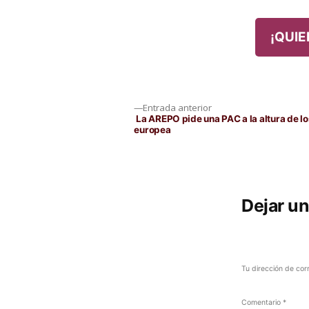
¡QUIE
Navegación
Entrada
Entrada anterior
anterior:
La AREPO pide una PAC a la altura de lo
europea
de
entradas
Dejar u
Tu dirección de cor
Comentario
*