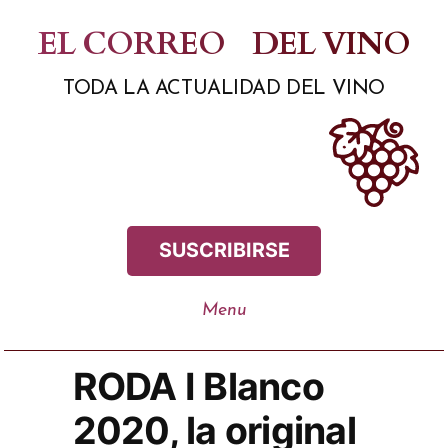
Saltar
EL CORREO
DEL VINO
al
TODA LA ACTUALIDAD DEL VINO
contenido
SUSCRIBIRSE
RODA I Blanco
2020, la original