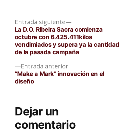
Entrada
Navegación
Entrada siguiente
siguiente:
La D.O. Ribeira Sacra comienza
de
octubre con 6.425.411kilos
vendimiados y supera ya la cantidad
entradas
de la pasada campaña
Entrada
Entrada anterior
anterior:
“Make a Mark” innovación en el
diseño
Dejar un
comentario