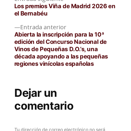
Navegación
siguiente:
Los premios Viña de Madrid 2026 en
de
el Bernabéu
entradas
Entrada
Entrada anterior
anterior:
Abierta la inscripción para la 10ª
edición del Concurso Nacional de
Vinos de Pequeñas D.O.’s, una
década apoyando a las pequeñas
regiones vinícolas españolas
Dejar un
comentario
Tu dirección de correo electrónico no será