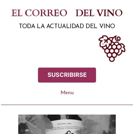
Saltar
EL CORREO
DEL VINO
al
TODA LA ACTUALIDAD DEL VINO
contenido
SUSCRIBIRSE