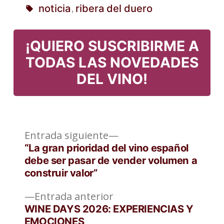
noticia
ribera del duero
,
en
Etiquetas:
¡QUIERO SUSCRIBIRME A
TODAS LAS NOVEDADES
DEL VINO!
Entrada
Navegación
Entrada siguiente
siguiente:
“La gran prioridad del vino español
de
debe ser pasar de vender volumen a
construir valor”
entradas
Entrada
Entrada anterior
anterior:
WINE DAYS 2026: EXPERIENCIAS Y
EMOCIONES