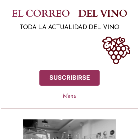
Saltar
EL CORREO
DEL VINO
al
TODA LA ACTUALIDAD DEL VINO
contenido
SUSCRIBIRSE