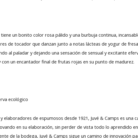
 tiene un bonito color rosa pálido y una burbuja continua, incansab
lores de tocador que danzan junto a notas lácteas de yogur de fre
ndo al paladar y dejando una sensación de sensual y excitante eferv
 con un encantador final de frutas rojas en su punto de madurez.
erva ecológico
6 y elaboradores de espumosos desde 1921, Juvé & Camps es una ca
ovando en su elaboración, sin perder de vista todo lo aprendido en
l frente de la bodega, Juvé & Camps sigue un camino de innovación 