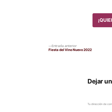
por
¡QUIE
Navegación
Entrada
Entrada anterior
anterior:
Fiesta del Vino Nuevo 2022
de
entradas
Dejar u
Tu dirección de cor