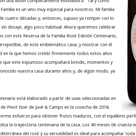
 con una visión completamente innovadora. Tal y como
a Familia es un vino muy especial para nosotros. Mi familia
de cuatro décadas y, entonces, supuso ya romper con lo
sin dosaje, algo poco habitual. Ahora queremos celebrar
s con este Reserva de la Familia Rosé Edición Centenario,
e irrepetible, de este emblemático cava, y mostrar con él
ad en la que hemos creído firmemente todos estos años
 de que este espumoso acompañará brindis, momentos y
onocido nuestra casa durante años y, de algún modo, ya
ntenario está elaborado a partir de uvas seleccionadas en
 de Pinot Noir de Juvé & Camps en la cosecha de 2018.
orme esfuerzo para obtener frutos maduros, con el equilibrio perf
oliza la trayectoria centenaria de la casa. Los 40 meses de crianza 
editerránea del rosé y su versatilidad es ideal para acompañar tod