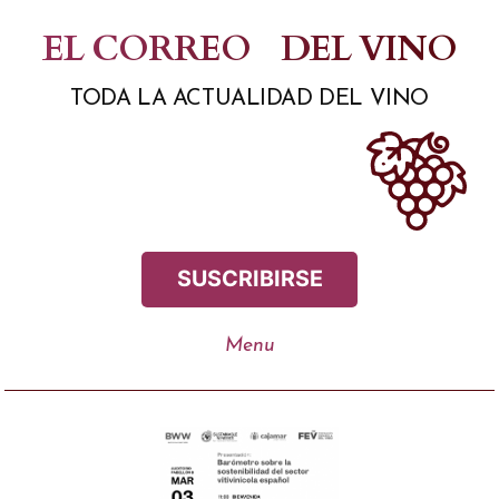
Saltar
EL CORREO
DEL VINO
al
TODA LA ACTUALIDAD DEL VINO
contenido
SUSCRIBIRSE