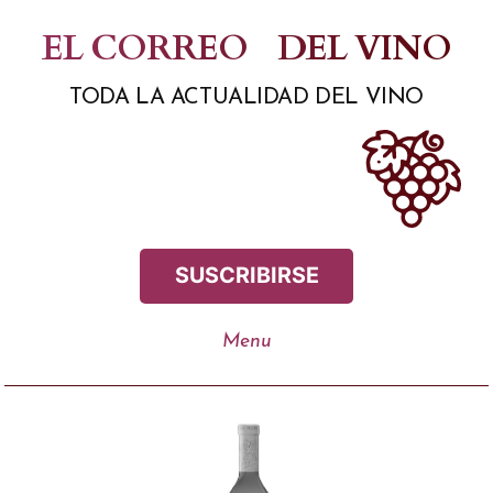
Saltar
EL CORREO
DEL VINO
al
TODA LA ACTUALIDAD DEL VINO
contenido
SUSCRIBIRSE