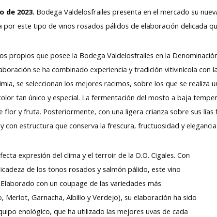
o de 2023.
Bodega Valdelosfrailes presenta en el mercado su nueva 
por este tipo de vinos rosados pálidos de elaboración delicada que
dos propios que posee la Bodega Valdelosfrailes en la Denominació
laboración se ha combinado experiencia y tradición vitivinícola con
imia, se seleccionan los mejores racimos, sobre los que se realiza 
olor tan único y especial. La fermentación del mosto a baja tempe
flor y fruta. Posteriormente, con una ligera crianza sobre sus lías
y con estructura que conserva la frescura, fructuosidad y eleganci
fecta expresión del clima y el terroir de la D.O. Cigales. Con
licadeza de los tonos rosados y salmón pálido, este vino
 Elaborado con un coupage de las variedades más
o, Merlot, Garnacha, Albillo y Verdejo), su elaboración ha sido
uipo enológico, que ha utilizado las mejores uvas de cada