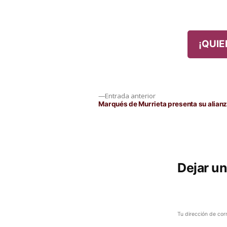
por
en
¡QUIE
Navegación
Entrada
Entrada anterior
anterior:
Marqués de Murrieta presenta su alia
de
entradas
Dejar u
Tu dirección de cor