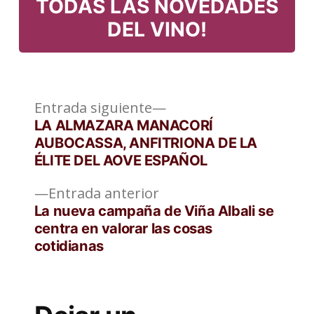
TODAS LAS NOVEDADES
DEL VINO!
Entrada
Navegación
Entrada siguiente
siguiente:
LA ALMAZARA MANACORÍ
de
AUBOCASSA, ANFITRIONA DE LA
ÉLITE DEL AOVE ESPAÑOL
entradas
Entrada
Entrada anterior
anterior:
La nueva campaña de Viña Albali se
centra en valorar las cosas
cotidianas