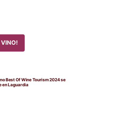
 VINO!
da
nte:
mo Best Of Wine Tourism 2024 se
e en Laguardia