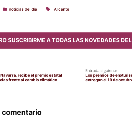
noticias del dia
Alicante
Publicado
Etiquetas:
en
RO SUSCRIBIRME A TODAS LAS NOVEDADES DEL
Entra
Entrada siguiente
siguie
 Navarra, recibe el premio estatal
Los premios de enoturis
olas frente al cambio climático
entregan el 19 de octubr
n comentario