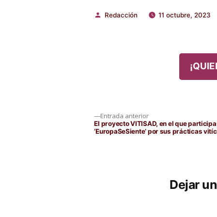
Redacción
11 octubre, 2023
Publicado
por
¡QUIE
Navegación
Entrada
Entrada anterior
anterior:
El proyecto VITISAD, en el que participa
‘EuropaSeSiente’ por sus prácticas vitíc
de
entradas
Dejar u