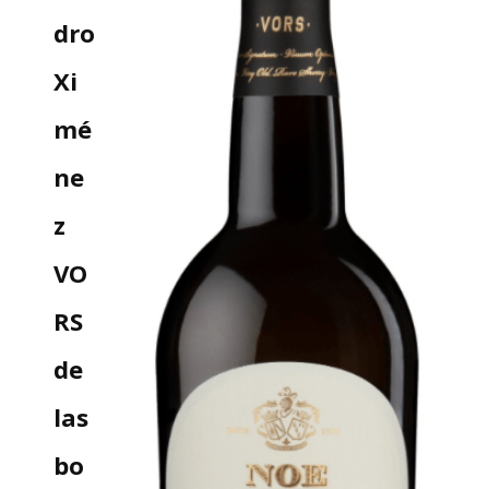
dro
Xi
mé
ne
z
VO
RS
de
las
bo