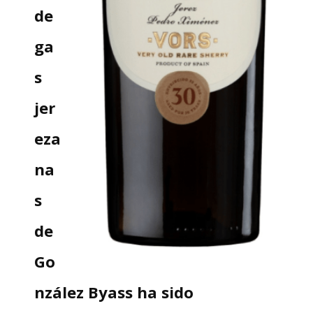
de
ga
s
jer
eza
na
s
de
Go
nzález Byass ha sido