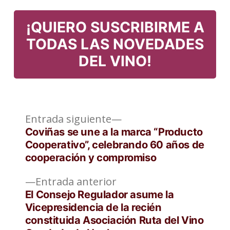
en
¡QUIERO SUSCRIBIRME A
TODAS LAS NOVEDADES
DEL VINO!
Entrada
Navegación
Entrada siguiente
siguiente:
Coviñas se une a la marca “Producto
de
Cooperativo”, celebrando 60 años de
cooperación y compromiso
entradas
Entrada
Entrada anterior
anterior:
El Consejo Regulador asume la
Vicepresidencia de la recién
constituida Asociación Ruta del Vino