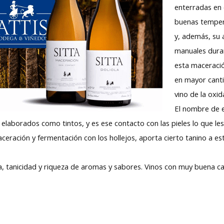
enterradas en 
buenas temper
y, además, su a
manuales duran
esta maceració
en mayor canti
vino de la oxi
El nombre de e
s elaborados como tintos, y es ese contacto con las pieles lo que le
eración y fermentación con los hollejos, aporta cierto tanino a est
a, tanicidad y riqueza de aromas y sabores. Vinos con muy buena c