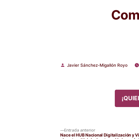
Comp
Javier Sánchez-Migallón Royo
Publicado
por
¡QUIE
Navegación
Entrada
Entrada anterior
anterior:
Nace el HUB Nacional Digitalización y V