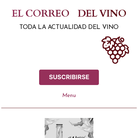
Saltar
EL CORREO
DEL VINO
al
TODA LA ACTUALIDAD DEL VINO
contenido
SUSCRIBIRSE