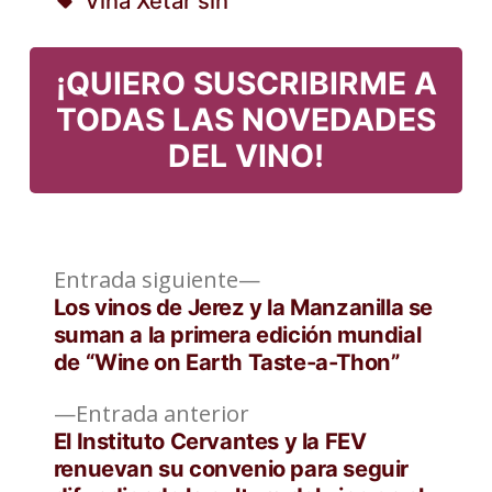
Viña Xetar sin
en
Etiquetas:
¡QUIERO SUSCRIBIRME A
TODAS LAS NOVEDADES
DEL VINO!
Entrada
Navegación
Entrada siguiente
siguiente:
Los vinos de Jerez y la Manzanilla se
de
suman a la primera edición mundial
de “Wine on Earth Taste-a-Thon”
entradas
Entrada
Entrada anterior
anterior:
El Instituto Cervantes y la FEV
renuevan su convenio para seguir