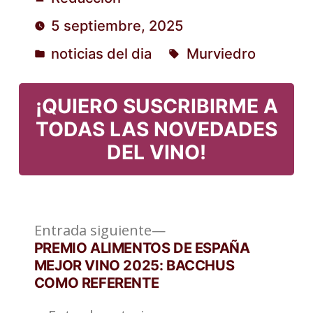
Publicado
5 septiembre, 2025
por
noticias del dia
Murviedro
Publicado
Etiquetas:
en
¡QUIERO SUSCRIBIRME A
TODAS LAS NOVEDADES
DEL VINO!
Entrada
Navegación
Entrada siguiente
siguiente:
PREMIO ALIMENTOS DE ESPAÑA
de
MEJOR VINO 2025: BACCHUS
COMO REFERENTE
entradas