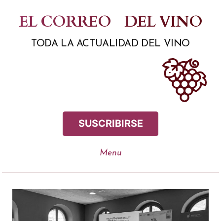
Saltar
EL CORREO
DEL VINO
al
TODA LA ACTUALIDAD DEL VINO
contenido
SUSCRIBIRSE