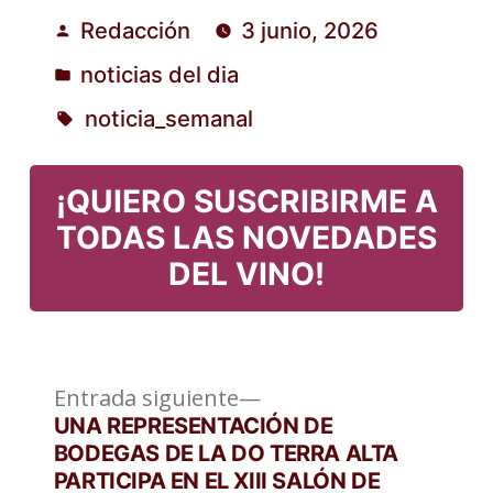
Redacción
3 junio, 2026
Publicado
noticias del dia
por
Publicado
noticia_semanal
en
Etiquetas:
¡QUIERO SUSCRIBIRME A
TODAS LAS NOVEDADES
DEL VINO!
Entrada
Navegación
Entrada siguiente
siguiente:
UNA REPRESENTACIÓN DE
de
BODEGAS DE LA DO TERRA ALTA
PARTICIPA EN EL XIII SALÓN DE