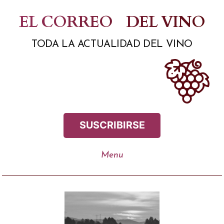
Saltar
EL CORREO
DEL VINO
al
TODA LA ACTUALIDAD DEL VINO
contenido
SUSCRIBIRSE