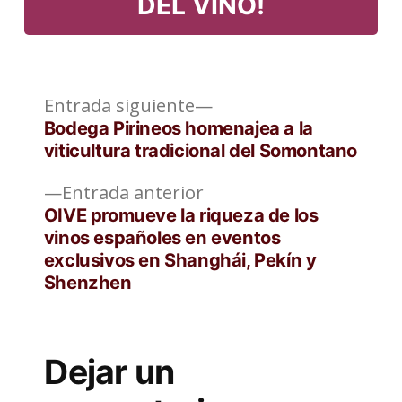
DEL VINO!
Entrada
Navegación
Entrada siguiente
siguiente:
Bodega Pirineos homenajea a la
de
viticultura tradicional del Somontano
entradas
Entrada
Entrada anterior
anterior:
OIVE promueve la riqueza de los
vinos españoles en eventos
exclusivos en Shanghái, Pekín y
Shenzhen
Dejar un