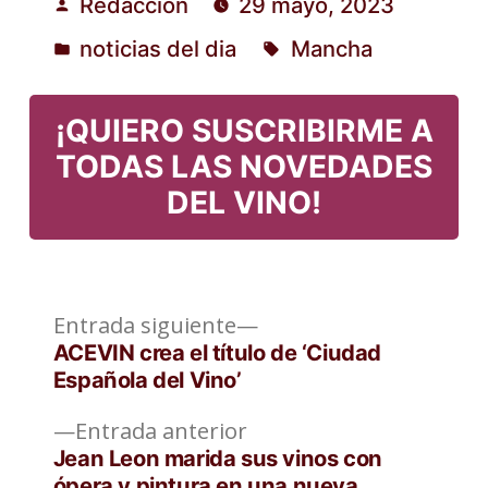
Redacción
29 mayo, 2023
Publicado
noticias del dia
Mancha
por
Publicado
Etiquetas:
en
¡QUIERO SUSCRIBIRME A
TODAS LAS NOVEDADES
DEL VINO!
Entrada
Navegación
Entrada siguiente
siguiente:
ACEVIN crea el título de ‘Ciudad
de
Española del Vino’
entradas
Entrada
Entrada anterior
anterior:
Jean Leon marida sus vinos con
ópera y pintura en una nueva