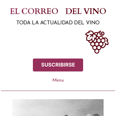
Saltar
EL CORREO
DEL VINO
al
TODA LA ACTUALIDAD DEL VINO
contenido
SUSCRIBIRSE