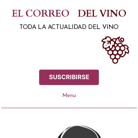
Saltar
EL CORREO
DEL VINO
al
TODA LA ACTUALIDAD DEL VINO
contenido
SUSCRIBIRSE