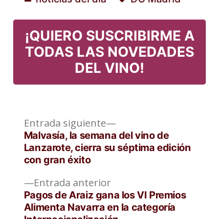
Publicado
Etiquetas:
en
¡QUIERO SUSCRIBIRME A
TODAS LAS NOVEDADES
DEL VINO!
Entrada
Navegación
Entrada siguiente
siguiente:
Malvasía, la semana del vino de
de
Lanzarote, cierra su séptima edición
con gran éxito
entradas
Entrada
Entrada anterior
anterior:
Pagos de Araiz gana los VI Premios
Alimenta Navarra en la categoría