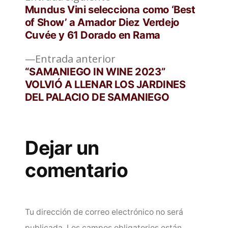
Navegación
siguiente:
Mundus Vini selecciona como ‘Best
de
of Show’ a Amador Diez Verdejo
Cuvée y 61 Dorado en Rama
entradas
Entrada
Entrada anterior
anterior:
“SAMANIEGO IN WINE 2023”
VOLVIÓ A LLENAR LOS JARDINES
DEL PALACIO DE SAMANIEGO
Dejar un
comentario
Tu dirección de correo electrónico no será
publicada.
Los campos obligatorios están