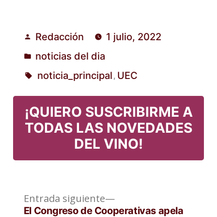
Redacción
1 julio, 2022
Publicado
noticias del dia
por
Publicado
noticia_principal
UEC
,
en
Etiquetas:
¡QUIERO SUSCRIBIRME A
TODAS LAS NOVEDADES
DEL VINO!
Entrada
Navegación
Entrada siguiente
siguiente:
El Congreso de Cooperativas apela