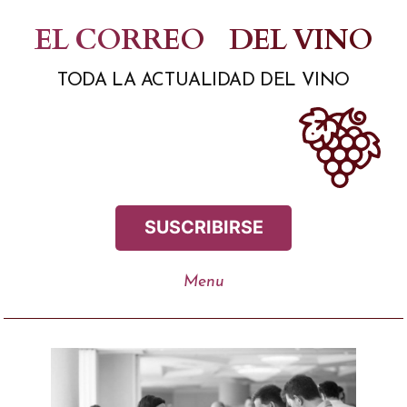
Saltar
EL CORREO
DEL VINO
al
TODA LA ACTUALIDAD DEL VINO
contenido
SUSCRIBIRSE