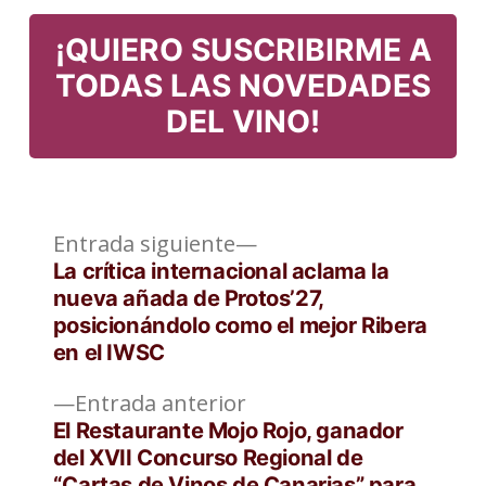
en
¡QUIERO SUSCRIBIRME A
TODAS LAS NOVEDADES
DEL VINO!
Entrada
Navegación
Entrada siguiente
siguiente:
La crítica internacional aclama la
de
nueva añada de Protos’27,
posicionándolo como el mejor Ribera
entradas
en el IWSC
Entrada
Entrada anterior
anterior:
El Restaurante Mojo Rojo, ganador
del XVII Concurso Regional de
“Cartas de Vinos de Canarias” para