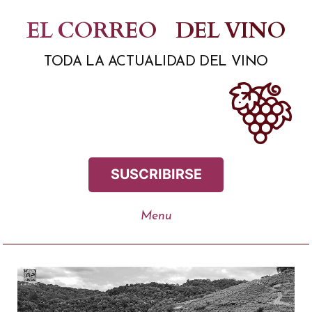
Saltar
EL CORREO
DEL VINO
al
TODA LA ACTUALIDAD DEL VINO
contenido
SUSCRIBIRSE