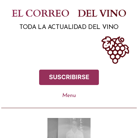
Saltar
EL CORREO
DEL VINO
al
TODA LA ACTUALIDAD DEL VINO
contenido
SUSCRIBIRSE