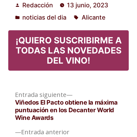
Redacción
13 junio, 2023
Publicado
noticias del dia
Alicante
por
Publicado
Etiquetas:
en
¡QUIERO SUSCRIBIRME A
TODAS LAS NOVEDADES
DEL VINO!
Entrada
Navegación
Entrada siguiente
siguiente:
Viñedos El Pacto obtiene la máxima
de
puntuación en los Decanter World
Wine Awards
entradas
Entrada
Entrada anterior