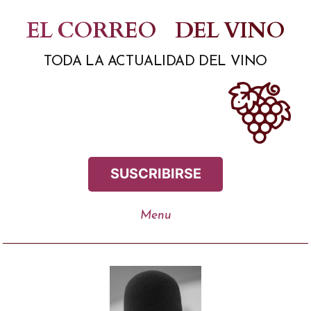
Saltar
EL CORREO
DEL VINO
al
TODA LA ACTUALIDAD DEL VINO
contenido
SUSCRIBIRSE