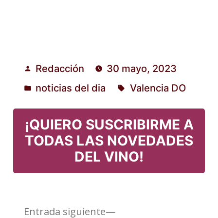
Redacción
30 mayo, 2023
Publicado
noticias del dia
Valencia DO
por
Publicado
Etiquetas:
en
¡QUIERO SUSCRIBIRME A
TODAS LAS NOVEDADES
DEL VINO!
Entrada
Navegación
Entrada siguiente