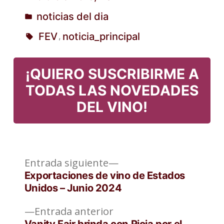
noticias del dia
Publicado
FEV
noticia_principal
,
en
Etiquetas:
¡QUIERO SUSCRIBIRME A
TODAS LAS NOVEDADES
DEL VINO!
Entrada
Navegación
Entrada siguiente
siguiente:
Exportaciones de vino de Estados
de
Unidos – Junio 2024
entradas
Entrada
Entrada anterior
anterior:
Vanity Fair brinda con Rioja por el