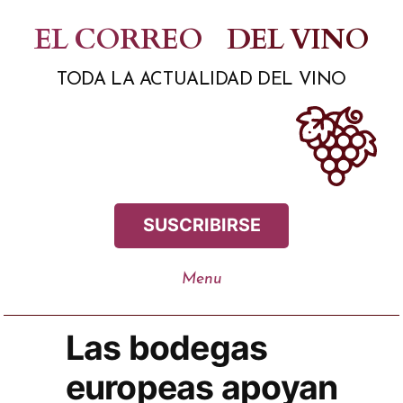
Saltar
EL CORREO
DEL VINO
al
TODA LA ACTUALIDAD DEL VINO
contenido
SUSCRIBIRSE
Las bodegas
europeas apoyan