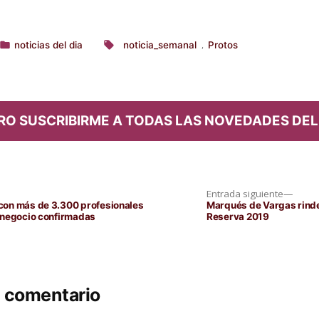
noticias del dia
noticia_semanal
Protos
,
Publicado
Etiquetas:
en
RO SUSCRIBIRME A TODAS LAS NOVEDADES DEL
Entra
Entrada siguiente
siguie
con más de 3.300 profesionales
Marqués de Vargas rinde
 negocio confirmadas
Reserva 2019
n comentario