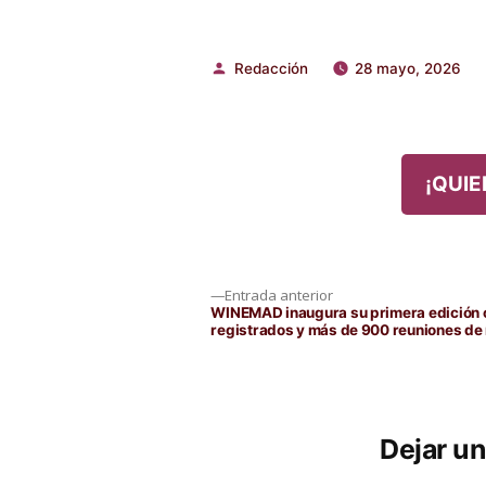
Redacción
28 mayo, 2026
Publicado
por
¡QUIE
Navegación
Entrada
Entrada anterior
anterior:
WINEMAD inaugura su primera edición 
registrados y más de 900 reuniones de
de
entradas
Dejar u