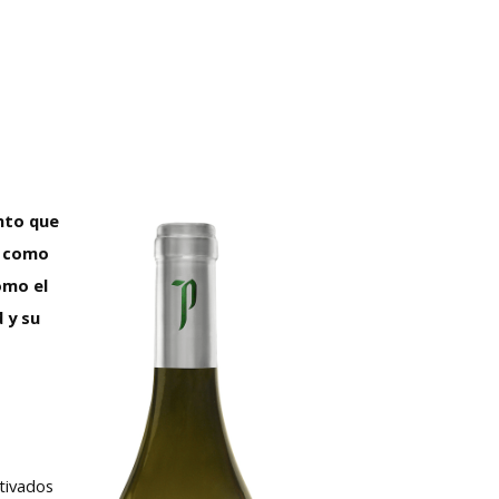
ento que
a como
omo el
 y su
tivados