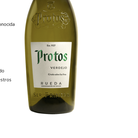
conocida
ado
estros