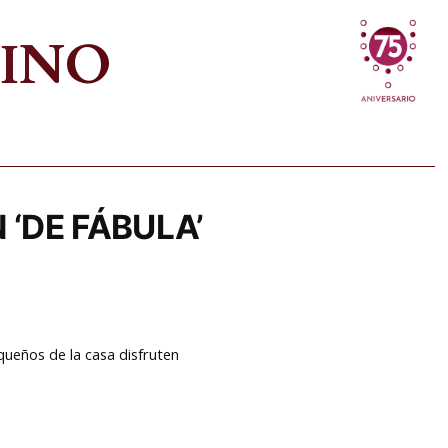
VINO
 ‘DE FÁBULA’
queños de la casa disfruten