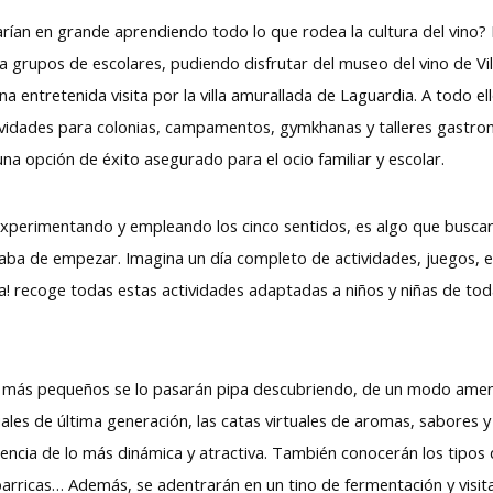
arían en grande aprendiendo todo lo que rodea la cultura del vino? L
 grupos de escolares, pudiendo disfrutar del museo del vino de Vill
na entretenida visita por la villa amurallada de Laguardia. A todo el
ctividades para colonias, campamentos, gymkhanas y talleres gastro
 una opción de éxito asegurado para el ocio familiar y escolar.
xperimentando y empleando los cinco sentidos, es algo que buscan 
caba de empezar. Imagina un día completo de actividades, juegos, e
ula! recoge todas estas actividades adaptadas a niños y niñas de to
os más pequeños se lo pasarán pipa descubriendo, de un modo ameno 
suales de última generación, las catas virtuales de aromas, sabores y
encia de lo más dinámica y atractiva. También conocerán los tipos
 barricas… Además, se adentrarán en un tino de fermentación y visit