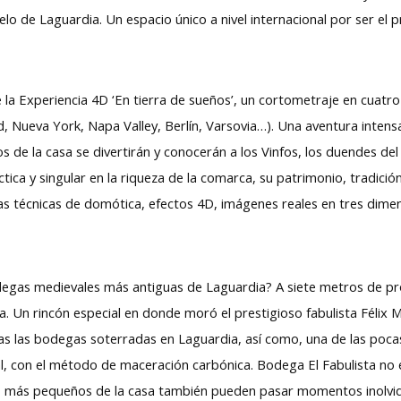
lo de Laguardia. Un espacio único a nivel internacional por ser el 
 la Experiencia 4D ‘En tierra de sueños’, un cortometraje en cuatr
, Nueva York, Napa Valley, Berlín, Varsovia…). Una aventura intens
 de la casa se divertirán y conocerán a los Vinfos, los duendes del 
tica y singular en la riqueza de la comarca, su patrimonio, tradició
sas técnicas de domótica, efectos 4D, imágenes reales en tres dimen
egas medievales más antiguas de Laguardia? A siete metros de pro
a. Un rincón especial en donde moró el prestigioso fabulista Félix 
s las bodegas soterradas en Laguardia, así como, una de las pocas 
l, con el método de maceración carbónica. Bodega El Fabulista no es
os más pequeños de la casa también pueden pasar momentos inolvidab