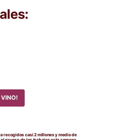
ales:
 VINO!
da
nte:
va recogidos casi 2 millones y medio de
 el grueso de los trabajos esta semana