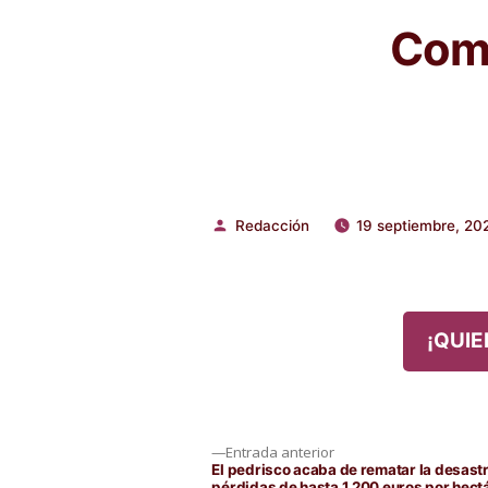
Comp
Redacción
19 septiembre, 20
Publicado
por
¡QUIE
Navegación
Entrada
Entrada anterior
anterior:
El pedrisco acaba de rematar la desas
pérdidas de hasta 1.200 euros por hectá