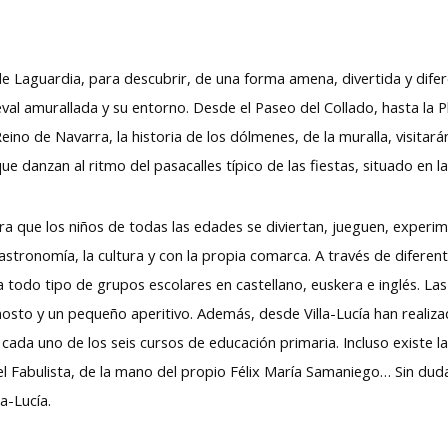
 de Laguardia, para descubrir, de una forma amena, divertida y dife
dieval amurallada y su entorno. Desde el Paseo del Collado, hasta l
ino de Navarra, la historia de los dólmenes, de la muralla, visitará
ue danzan al ritmo del pasacalles típico de las fiestas, situado en 
ara que los niños de todas las edades se diviertan, jueguen, experim
stronomía, la cultura y con la propia comarca. A través de diferent
 todo tipo de grupos escolares en castellano, euskera e inglés. Las
mosto y un pequeño aperitivo. Además, desde Villa-Lucía han realiz
ada uno de los seis cursos de educación primaria. Incluso existe la 
l Fabulista, de la mano del propio Félix María Samaniego… Sin duda,
a-Lucía.