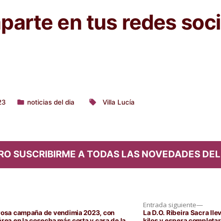
arte en tus redes soci
23
noticias del dia
Villa Lucía
Publicado
Etiquetas:
en
RO SUSCRIBIRME A TODAS LAS NOVEDADES DEL
Entra
Entrada siguiente
siguie
trosa campaña de vendimia 2023, con
La D.O. Ribeira Sacra lle
rea en la cosecha más corta y cara de la
kilos y espera completar