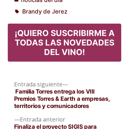
Publicado
Brandy de Jerez
en
Etiquetas:
¡QUIERO SUSCRIBIRME A
TODAS LAS NOVEDADES
DEL VINO!
Entrada
Navegación
Entrada siguiente
siguiente:
Familia Torres entrega los VIII
de
Premios Torres & Earth a empresas,
territorios y comunicadores
entradas
Entrada
Entrada anterior
anterior:
Finaliza el proyecto SIGIS para