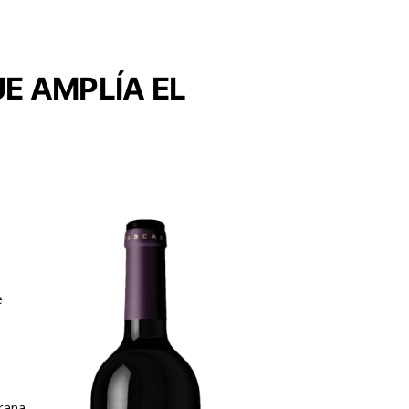
UE AMPLÍA EL
e
prana