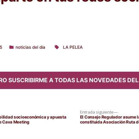
5
noticias del dia
LA PELEA
Publicado
Etiquetas:
en
RO SUSCRIBIRME A TODAS LAS NOVEDADES DEL
Entrada
Entrada siguiente
siguiente:
abilidad socioeconómica y apuesta
El Consejo Regulador asume la
de Cava Meeting
constituida Asociación Ruta 