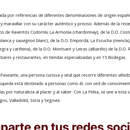
rada por referencias de diferentes denominaciones de origen españo
o y maravillar con su carácter auténtico y preciso. Además de la rec
nos de Raventós Codorníu La Armonía (chardonnay), de la D.O. Cost
blanca y sauvignon blanc), de la D.O. Empordà; La Escucha (mencía), 
egra y cariñena), de la D.O. Montsant y Leiras (albariño) de la D.O.
, bares y restaurantes, en tiendas especializadas y en 15 Bodegas.
l Paseante, una persona curiosa y vital que recorre diferentes viñed
úsqueda está destinado a personas como él, con sed de conocimient
nadas por naturaleza al placer y al saber. Con La Pelea, se une a esta
gos, Valladolid, Soria y Segovia.
arte en tus redes soci