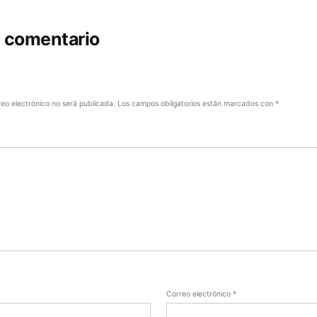
n comentario
reo electrónico no será publicada.
Los campos obligatorios están marcados con
*
Correo electrónico
*