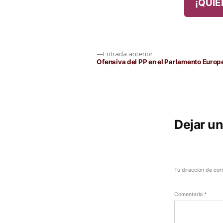
¡QUIE
Navegación
Entrada
Entrada anterior
anterior:
Ofensiva del PP en el Parlamento Europ
de
entradas
Dejar u
Tu dirección de cor
Comentario
*