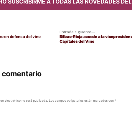
RO SUSCRIBIRME A TODAS LAS NOVEDADES DEL
Entrada
Entrada siguiente
siguiente:
eo en defensa del vino
Bilbao-Rioja accede a la vicepresiden
Capitales del Vino
n comentario
reo electrónico no será publicada.
Los campos obligatorios están marcados con
*