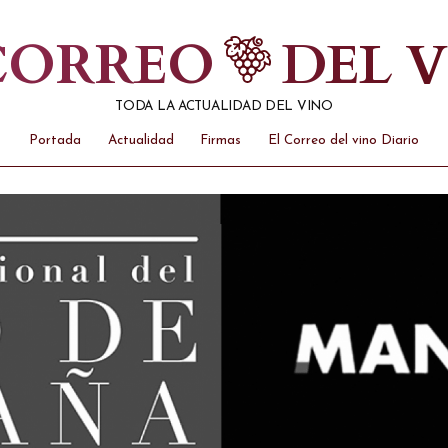
 CORREO
DEL 
TODA LA ACTUALIDAD DEL VINO
Portada
Actualidad
Firmas
El Correo del vino Diario