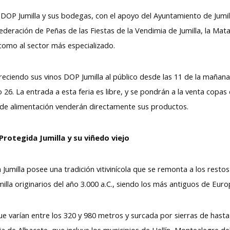
OP Jumilla y sus bodegas, con el apoyo del Ayuntamiento de Jumill
Federación de Peñas de las Fiestas de la Vendimia de Jumilla, la Ma
como al sector más especializado.
eciendo sus vinos DOP Jumilla al público desde las 11 de la mañana 
o 26. La entrada a esta feria es libre, y se pondrán a la venta copa
de alimentación venderán directamente sus productos.
rotegida Jumilla y su viñedo viejo
milla posee una tradición vitivinícola que se remonta a los restos de
illa originarios del año 3.000 a.C., siendo los más antiguos de Eur
ue varían entre los 320 y 980 metros y surcada por sierras de hasta