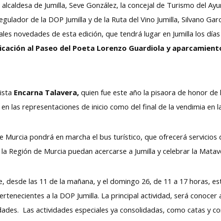
 alcaldesa de Jumilla, Seve González, la concejal de Turismo del Ay
gulador de la DOP Jumilla y de la Ruta del Vino Jumilla, Silvano Ga
les novedades de esta edición, que tendrá lugar en Jumilla los días
icación al Paseo del Poeta Lorenzo Guardiola y aparcamiento 
dista
Encarna Talavera,
quien fue este año la pisaora de honor de l
 en las representaciones de inicio como del final de la vendimia en l
de Murcia pondrá en marcha el bus turístico, que ofrecerá servicios
 la Región de Murcia puedan acercarse a Jumilla y celebrar la Mata
, desde las 11 de la mañana, y el domingo 26, de 11 a 17 horas, e
ertenecientes a la DOP Jumilla. La principal actividad, será conoce
ades. Las actividades especiales ya consolidadas, como catas y co