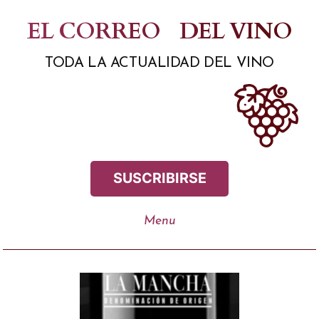
Saltar
EL CORREO
DEL VINO
al
TODA LA ACTUALIDAD DEL VINO
contenido
SUSCRIBIRSE