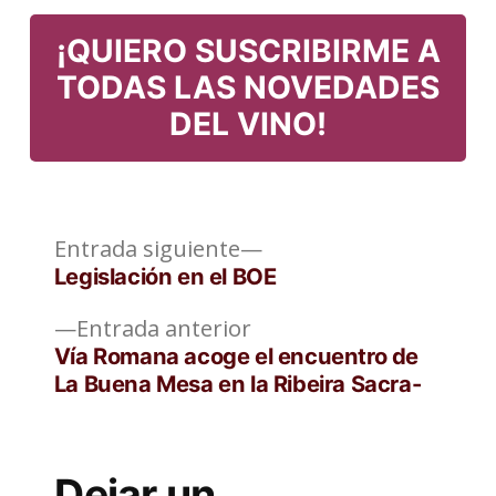
¡QUIERO SUSCRIBIRME A
TODAS LAS NOVEDADES
DEL VINO!
Entrada
Navegación
Entrada siguiente
siguiente:
Legislación en el BOE
de
Entrada
Entrada anterior
entradas
anterior:
Vía Romana acoge el encuentro de
La Buena Mesa en la Ribeira Sacra-
Dejar un