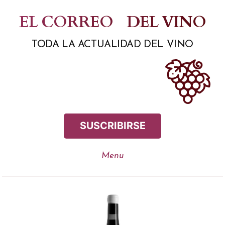
Saltar
EL CORREO
DEL VINO
al
TODA LA ACTUALIDAD DEL VINO
contenido
SUSCRIBIRSE