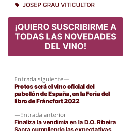
JOSEP GRAU VITICULTOR
en
Etiquetas:
¡QUIERO SUSCRIBIRME A
TODAS LAS NOVEDADES
DEL VINO!
Entrada
Navegación
Entrada siguiente
siguiente:
Protos será el vino oficial del
de
pabellón de España, en la Feria del
libro de Fráncfort 2022
entradas
Entrada
Entrada anterior
anterior:
Finaliza la vendimia en la D.O. Ribeira
Sacra cumpliendo las expectativas