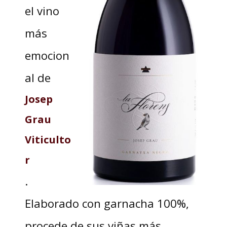
el vino
más
emocion
al de
Josep
Grau
Viticulto
r
.
Elaborado con garnacha 100%,
procede de sus viñas más