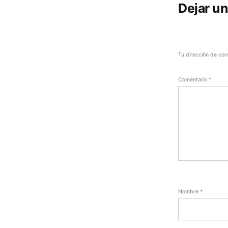
Dejar u
Tu dirección de cor
Comentario
*
Nombre
*