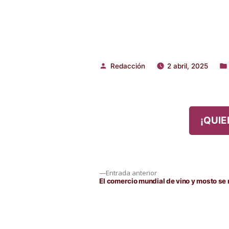
Redacción
2 abril, 2025
Publicado
Pub
por
en
¡QUIE
Navegación
Entrada
Entrada anterior
anterior:
El comercio mundial de vino y mosto se
de
entradas