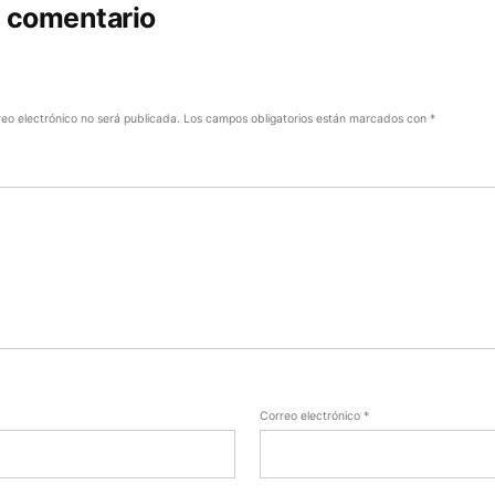
n comentario
reo electrónico no será publicada.
Los campos obligatorios están marcados con
*
Correo electrónico
*