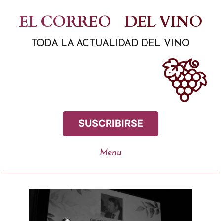
Saltar
EL CORREO
DEL VINO
al
TODA LA ACTUALIDAD DEL VINO
contenido
SUSCRIBIRSE