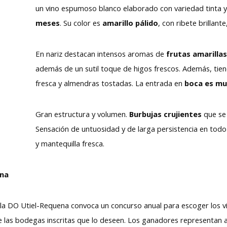
un vino espumoso blanco elaborado con variedad tinta y
meses
. Su color es
amarillo pálido
, con ribete brillant
En nariz destacan intensos aromas de
frutas amarillas
además de un sutil toque de higos frescos. Además, tiene
fresca y almendras tostadas. La entrada en
boca es muy
Gran estructura y volumen.
Burbu­jas crujientes
que se 
Sensación de untuosidad y de larga persistencia en todo
y mantequilla fresca.
ena
la DO Utiel-Requena convoca un concurso anual para escoger los vi
e las bodegas inscritas que lo deseen. Los ganadores representan 