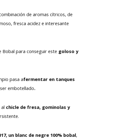
combinación de aromas cítricos, de
moso, fresca acidez e interesante
e Bobal para conseguir este
goloso y
mpio pasa a
fermentar en tanques
 ser embotellado
.
 al
chicle de fresa, gominolas y
rsistente.
017, un blanc de negre 100% bobal
,