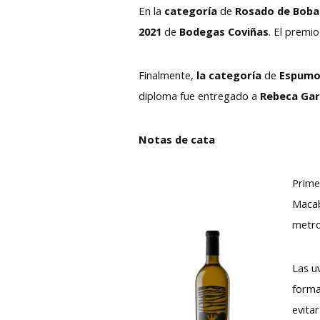
En la
categoría
de
Rosado de Bobal
2021
de
Bodegas Coviñas
. El premi
Finalmente,
la categoría
de
Espumos
diploma fue entregado a
Rebeca Gar
Notas de cata
Prime
Macab
metro
Las u
forma
evita