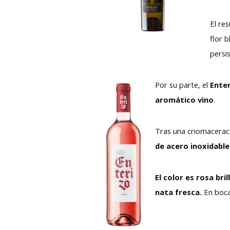
El re
flor 
persi
Por su parte, el
Ente
aromático vino
.
Tras una criomaceraci
de acero inoxidabl
El color es rosa bri
nata fresca.
En boc