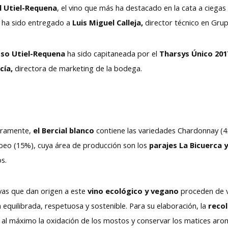
 Utiel-Requena
, el vino que más ha destacado en la cata a ciegas
o ha sido entregado a
Luis Miguel Calleja,
director técnico en Gru
o Utiel-Requena
ha sido capitaneada por el
Tharsys Único 201
cía,
directora de marketing de la bodega.
ramente,
el Bercial blanco
contiene las variedades Chardonnay (4
eo (15%), cuya área de producción son los
parajes La Bicuerca 
s.
vas que dan origen a este
vino ecológico y vegano
proceden de v
 equilibrada, respetuosa y sostenible. Para su elaboración, la
recol
r al máximo la oxidación de los mostos y conservar los matices aro