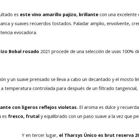
sultado es
este vino amarillo pajizo, brillante
con una excelente 
blanca y suaves recuerdos tostados. Paladar amplio, envolvente, cre
stencia evocadora.
rizo Bobal rosado
2021 procede de una selección de uvas 100% d
ón y un suave prensado se lleva a cabo un decantado y el mosto li
e
a temperatura controlada para después de un filtrado tangencial,
llante con ligeros reflejos violetas.
El aroma es dulce y recuerda
a es
fresco, frutal
y equilibrado con un paso suave a la vez que pe
Y en tercer lugar,
el Tharsys Único es brut reserva 2