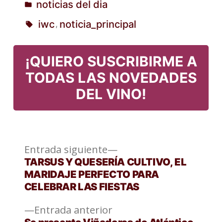
noticias del dia
Publicado
iwc
noticia_principal
,
en
Etiquetas:
¡QUIERO SUSCRIBIRME A
TODAS LAS NOVEDADES
DEL VINO!
Entrada
Navegación
Entrada siguiente
siguiente:
TARSUS Y QUESERÍA CULTIVO, EL
de
MARIDAJE PERFECTO PARA
CELEBRAR LAS FIESTAS
entradas
Entrada
Entrada anterior
anterior: