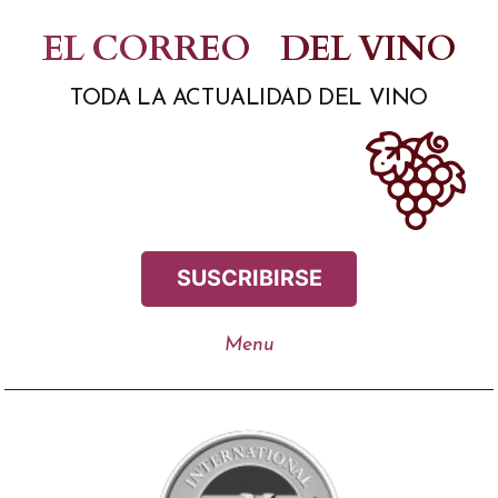
Saltar
EL CORREO
DEL VINO
al
TODA LA ACTUALIDAD DEL VINO
contenido
SUSCRIBIRSE